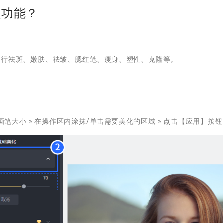
颜功能？
进行祛斑、嫩肤、祛皱、腮红笔、瘦身、塑性、克隆等。
/画笔大小 » 在操作区内涂抹/单击需要美化的区域 » 点击【应用】按钮