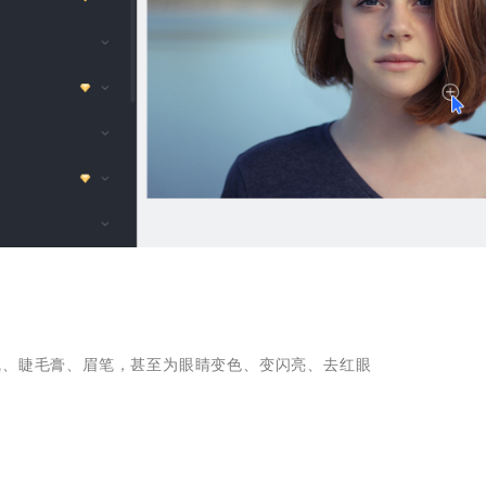
线、睫毛膏、眉笔，甚至为眼睛变色、变闪亮、去红眼