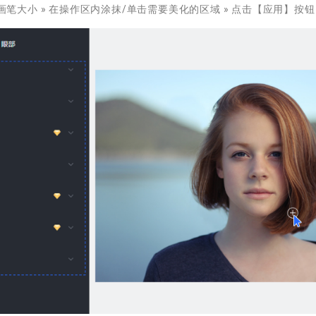
/画笔大小 » 在操作区内涂抹/单击需要美化的区域 » 点击【应用】按钮